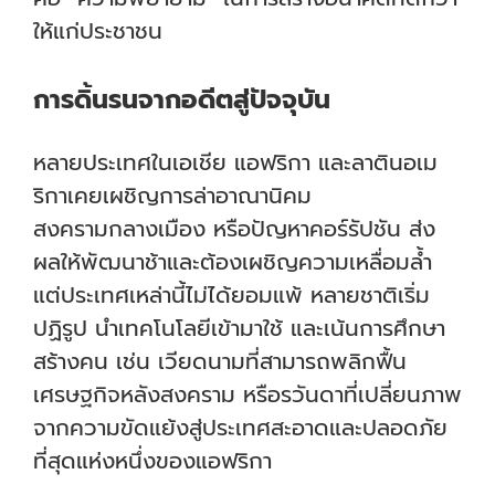
ให้แก่ประชาชน
การดิ้นรนจากอดีตสู่ปัจจุบัน
หลายประเทศในเอเชีย แอฟริกา และลาตินอเม
ริกาเคยเผชิญการล่าอาณานิคม
สงครามกลางเมือง หรือปัญหาคอร์รัปชัน ส่ง
ผลให้พัฒนาช้าและต้องเผชิญความเหลื่อมล้ำ
แต่ประเทศเหล่านี้ไม่ได้ยอมแพ้ หลายชาติเริ่ม
ปฏิรูป นำเทคโนโลยีเข้ามาใช้ และเน้นการศึกษา
สร้างคน เช่น เวียดนามที่สามารถพลิกฟื้น
เศรษฐกิจหลังสงคราม หรือรวันดาที่เปลี่ยนภาพ
จากความขัดแย้งสู่ประเทศสะอาดและปลอดภัย
ที่สุดแห่งหนึ่งของแอฟริกา