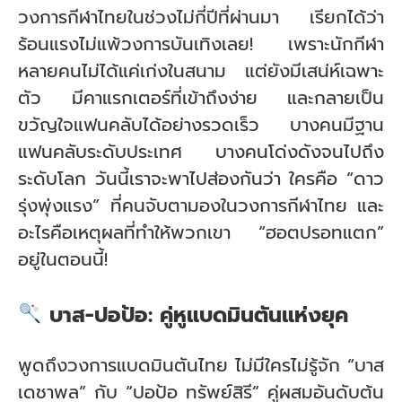
วงการกีฬาไทยในช่วงไม่กี่ปีที่ผ่านมา เรียกได้ว่า
ร้อนแรงไม่แพ้วงการบันเทิงเลย! เพราะนักกีฬา
หลายคนไม่ได้แค่เก่งในสนาม แต่ยังมีเสน่ห์เฉพาะ
ตัว มีคาแรกเตอร์ที่เข้าถึงง่าย และกลายเป็น
ขวัญใจแฟนคลับได้อย่างรวดเร็ว บางคนมีฐาน
แฟนคลับระดับประเทศ บางคนโด่งดังจนไปถึง
ระดับโลก วันนี้เราจะพาไปส่องกันว่า ใครคือ “ดาว
รุ่งพุ่งแรง” ที่คนจับตามองในวงการกีฬาไทย และ
อะไรคือเหตุผลที่ทำให้พวกเขา “ฮอตปรอทแตก”
อยู่ในตอนนี้!
บาส-ปอป้อ: คู่หูแบดมินตันแห่งยุค
พูดถึงวงการแบดมินตันไทย ไม่มีใครไม่รู้จัก “บาส
เดชาพล” กับ “ปอป้อ ทรัพย์สิรี” คู่ผสมอันดับต้น