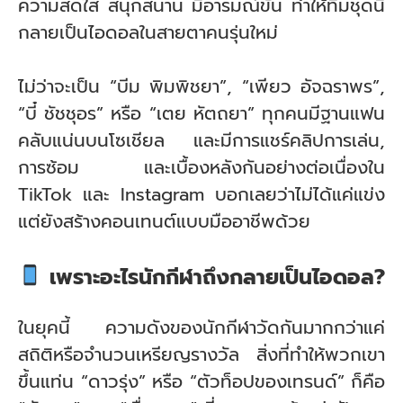
ความสดใส สนุกสนาน มีอารมณ์ขัน ทำให้ทีมชุดนี้
กลายเป็นไอดอลในสายตาคนรุ่นใหม่
ไม่ว่าจะเป็น “บีม พิมพิชยา”, “เพียว อัจฉราพร”,
“บี๋ ชัชชุอร” หรือ “เตย หัตถยา” ทุกคนมีฐานแฟน
คลับแน่นบนโซเชียล และมีการแชร์คลิปการเล่น,
การซ้อม และเบื้องหลังกันอย่างต่อเนื่องใน
TikTok และ Instagram บอกเลยว่าไม่ได้แค่แข่ง
แต่ยังสร้างคอนเทนต์แบบมืออาชีพด้วย
เพราะอะไรนักกีฬาถึงกลายเป็นไอดอล?
ในยุคนี้ ความดังของนักกีฬาวัดกันมากกว่าแค่
สถิติหรือจำนวนเหรียญรางวัล สิ่งที่ทำให้พวกเขา
ขึ้นแท่น “ดาวรุ่ง” หรือ “ตัวท็อปของเทรนด์” ก็คือ