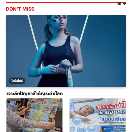
All
DON'T MISS
ไลฟ์สไตล์
เจาะลึกปัญหาสำคัญระดับโลก