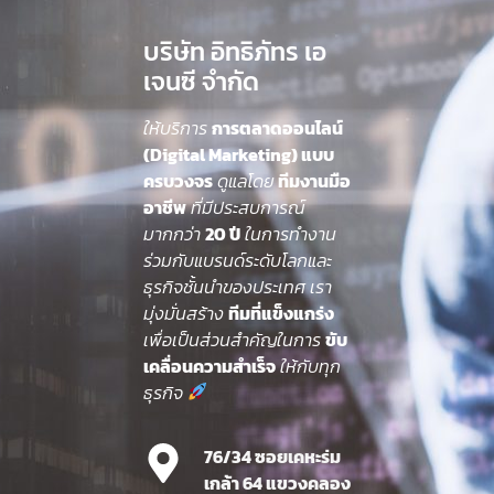
บริษัท อิทธิภัทร เอ
เจนซี จำกัด
ให้บริการ
การตลาดออนไลน์
(Digital Marketing) แบบ
ครบวงจร
ดูแลโดย
ทีมงานมือ
อาชีพ
ที่มีประสบการณ์
มากกว่า
20 ปี
ในการทำงาน
ร่วมกับแบรนด์ระดับโลกและ
ธุรกิจชั้นนำของประเทศ เรา
มุ่งมั่นสร้าง
ทีมที่แข็งแกร่ง
เพื่อเป็นส่วนสำคัญในการ
ขับ
เคลื่อนความสำเร็จ
ให้กับทุก
ธุรกิจ
76/34 ซอยเคหะร่ม
เกล้า 64 แขวงคลอง