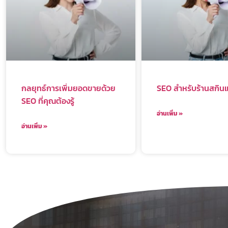
กลยุทธ์การเพิ่มยอดขายด้วย
SEO สำหรับร้านสกินแ
SEO ที่คุณต้องรู้
อ่านเพิ่ม »
อ่านเพิ่ม »