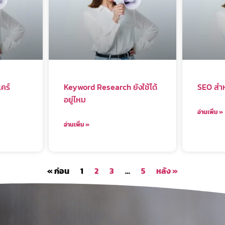
คร์
Keyword Research ยังใช้ได้
SEO สำห
อยู่ไหม
อ่านเพิ่ม »
อ่านเพิ่ม »
« ก่อน
1
2
3
…
5
หลัง »