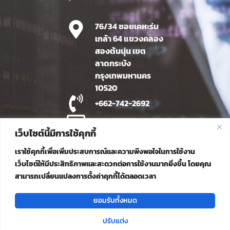
76/34 ซอยเคหะร่ม
เกล้า 64 แขวงคลอง
สองต้นนุ่น เขต
ลาดกระบัง
กรุงเทพมหานคร
10520
+662-742-2692
info@ittiphat.co.th
เว็บไซต์นี้มีการใช้คุกกี้
Line OA
เราใช้คุกกี้เพื่อเพิ่มประสบการณ์และความพึงพอใจในการใช้งาน
เว็บไซต์ให้มีประสิทธิภาพและสะดวกต่อการใช้งานมากยิ่งขึ้น โดยคุณ
สามารถเปลี่ยนแปลงการตั้งค่าคุกกี้ได้ตลอดเวลา
ยอมรับทั้งหมด
ปรับแต่ง
Copyright © Ittiphat Agency Co., Ltd. All Rights Reserved. |