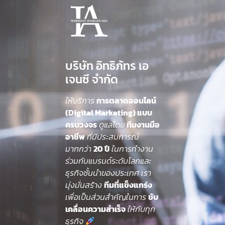
บริษัท อิทธิภัทร เอ
เจนซี จำกัด
ให้บริการ
การตลาดออนไลน์
(Digital Marketing) แบบ
ครบวงจร
ดูแลโดย
ทีมงานมือ
อาชีพ
ที่มีประสบการณ์
มากกว่า
20 ปี
ในการทำงาน
ร่วมกับแบรนด์ระดับโลกและ
ธุรกิจชั้นนำของประเทศ เรา
มุ่งมั่นสร้าง
ทีมที่แข็งแกร่ง
เพื่อเป็นส่วนสำคัญในการ
ขับ
เคลื่อนความสำเร็จ
ให้กับทุก
ธุรกิจ