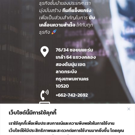
ธุรกิจชั้นนำของประเทศ เรา
มุ่งมั่นสร้าง
ทีมที่แข็งแกร่ง
เพื่อเป็นส่วนสำคัญในการ
ขับ
เคลื่อนความสำเร็จ
ให้กับทุก
ธุรกิจ
76/34 ซอยเคหะร่ม
เกล้า 64 แขวงคลอง
สองต้นนุ่น เขต
ลาดกระบัง
กรุงเทพมหานคร
10520
+662-742-2692
info@ittiphat.co.th
เว็บไซต์นี้มีการใช้คุกกี้
Line OA
เราใช้คุกกี้เพื่อเพิ่มประสบการณ์และความพึงพอใจในการใช้งาน
เว็บไซต์ให้มีประสิทธิภาพและสะดวกต่อการใช้งานมากยิ่งขึ้น โดยคุณ