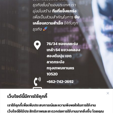
ธุรกิจชั้นนำของประเทศ เรา
มุ่งมั่นสร้าง
ทีมที่แข็งแกร่ง
เพื่อเป็นส่วนสำคัญในการ
ขับ
เคลื่อนความสำเร็จ
ให้กับทุก
ธุรกิจ
76/34 ซอยเคหะร่ม
เกล้า 64 แขวงคลอง
สองต้นนุ่น เขต
ลาดกระบัง
กรุงเทพมหานคร
10520
+662-742-2692
info@ittiphat.co.th
เว็บไซต์นี้มีการใช้คุกกี้
Line OA
เราใช้คุกกี้เพื่อเพิ่มประสบการณ์และความพึงพอใจในการใช้งาน
เว็บไซต์ให้มีประสิทธิภาพและสะดวกต่อการใช้งานมากยิ่งขึ้น โดยคุณ